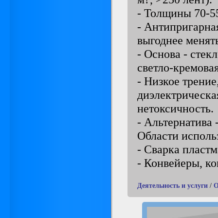
- Толщины 70-55
- Антипригарная
выгоднее менят
- Основа - стек
светло-кремовая
- Низкое трение
диэлектрическая
нетоксичность.
- Альтернатива 
Области исполь
- Сварка пласт
- Конвейеры, к
Деятельность и услуги
/
О