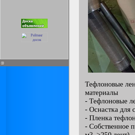
Тефлоновые лен
материалы
- Тефлоновые л
- Оснастка для 
- Пленка тефлон
- Собственное п
м?, >250 лент).