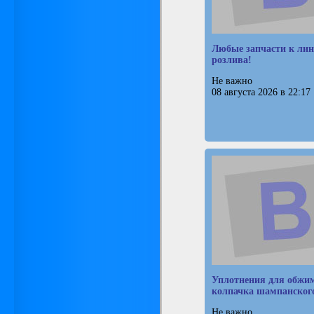
Любые запчасти к ли
розлива!
Не важно
08 августа 2026 в 22:17
Уплотнения для обжи
колпачка шампанског
Не важно