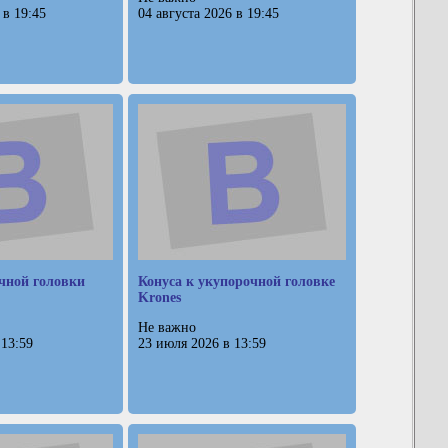
 в 19:45
04 августа 2026 в 19:45
чной головки
Конуса к укупорочной головке
Krones
Не важно
 13:59
23 июля 2026 в 13:59