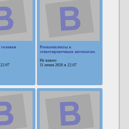
 головки
Ремкомплекты к
этикетировочным автоматам.
Не важно
 22:07
11 июня 2026 в 22:07