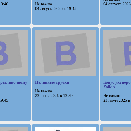
19:46
Не важно
04 августа 2026
04 августа 2026 в 19:45
 разливочному
Наливные трубки
Конус укупоро
Zalkin.
Не важно
23 июля 2026 в 13:59
Не важно
19:45
23 июля 2026 в