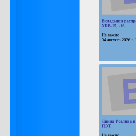
Вкладыши распре
XRB-15, -16
Не важно
04 августа 2026 в 
Линия Розлива в
ПЭТ.
Не важно