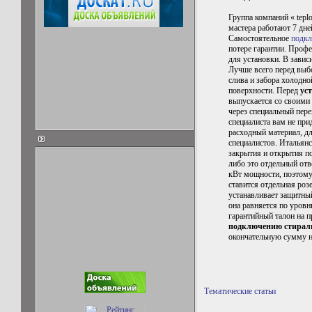
Группа компаний « tepl
мастера работают 7 дне
Самостоятельное
подкл
потере гарантии. Проф
для установки. В завис
Лучше всего перед вы
слива и забора холодно
поверхности. Перед
ус
выпускается со своими
через специальный пере
специалиста вам не при
расходный материал, д
специалистов. Итальян
закрытия и открытия по
либо это отдельный отв
кВт мощности, поэтому 
ставится отдельная роз
устанавливает защитный
она равняется по уровн
гарантийный талон на п
подключению стирал
окончательную сумму н
Тематические статьи