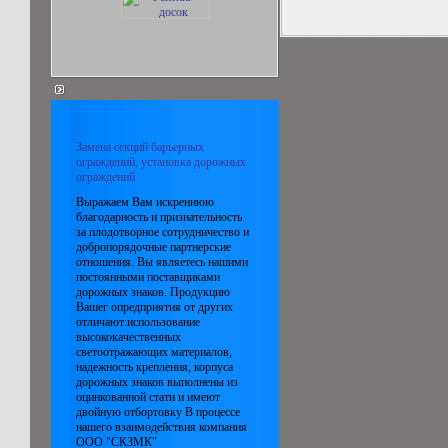
Замена секций барьерных
ограждений, установка дорожных
ограждений
Выражаем Вам искреннюю
благодарность и признательность
за плодотворное сотрудничество и
добропорядочные партнерские
отношения. Вы являетесь нашими
постоянными поставщиками
дорожных знаков. Продукцию
Вашег опредприятия от других
отличают:использование
высококачественных
светоотражающих материалов,
надежность крепления, корпуса
дорожных знаков выполнены из
оцинкованной стати и имеют
двойную отбортовку В процессе
нашего взаимодействия компания
ООО "СКЗМК"